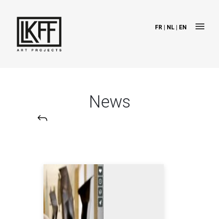
FR
|
NL
|
EN
News