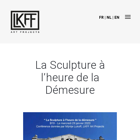
FR
|
NL
|
EN
La Sculpture à
l’heure de la
Démesure