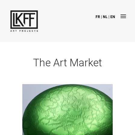
FR
|
NL
|
EN
The Art Market