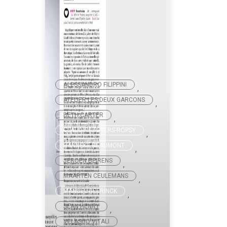
ALESSANDRO FILIPPINI
,
ATELIER LES DEUX GARCONS
,
BETH CARTER
,
CLAUDINE PETERS-ROPSY
,
HANNEKE BEAUMONT
,
JEROEN BEIRENS
,
MAARTEN CEULEMANS
,
MANUEL GEERINCK
,
SEAN HENRY
,
VELASCO VITALI
,