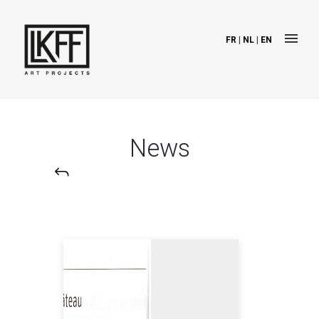
FR
|
NL
|
EN
News