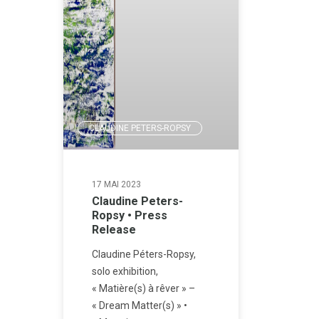
CLAUDINE PETERS-ROPSY
17 MAI 2023
Claudine Peters-
Ropsy • Press
Release
Claudine Péters-Ropsy,
solo exhibition,
« Matière(s) à rêver » –
« Dream Matter(s) » •