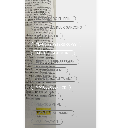
ALESSANDRO FILIPPINI
,
ATELIER LES DEUX GARCONS
,
BETH CARTER
,
CLAUDINE PETERS-ROPSY
,
HANNEKE BEAUMONT
,
HENK VAN RENSBERGEN
,
JEROEN BEIRENS
,
MAARTEN CEULEMANS
,
MANUEL GEERINCK
,
SEAN HENRY
,
VELASCO VITALI
,
XAVIER LE NORMAND
,
YAËL OHAYON