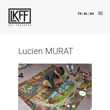
FR
|
NL
|
EN
Lucien MURAT